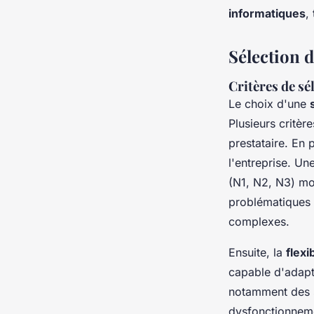
informatiques
,
Sélection 
Critères de sé
Le choix d'une
Plusieurs critèr
prestataire. En 
l'entreprise. Un
(N1, N2, N3) mon
problématiques 
complexes.
Ensuite, la
flexi
capable d'adapte
notamment des s
dysfonctionneme