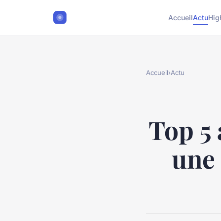
Accueil
Actu
Hig
Accueil
›
Actu
Top 5 
une 