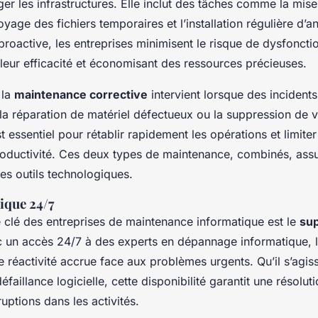
er les infrastructures. Elle inclut des tâches comme la mise
toyage des fichiers temporaires et l’installation régulière d’a
proactive, les entreprises minimisent le risque de dysfonct
 leur efficacité et économisant des ressources précieuses.
 la
maintenance corrective
intervient lorsque des incidents
a réparation de matériel défectueux ou la suppression de v
st essentiel pour rétablir rapidement les opérations et limite
oductivité. Ces deux types de maintenance, combinés, assure
 des outils technologiques.
ique 24/7
e clé des entreprises de maintenance informatique est le
sup
c un accès 24/7 à des experts en dépannage informatique, l
e réactivité accrue face aux problèmes urgents. Qu’il s’agi
faillance logicielle, cette disponibilité garantit une résolut
rruptions dans les activités.