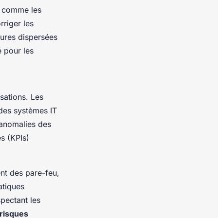
ls comme les
rriger les
tures dispersées
 pour les
isations. Les
 des systèmes IT
 anomalies des
s (KPIs)
nt des pare-feu,
atiques
spectant les
risques