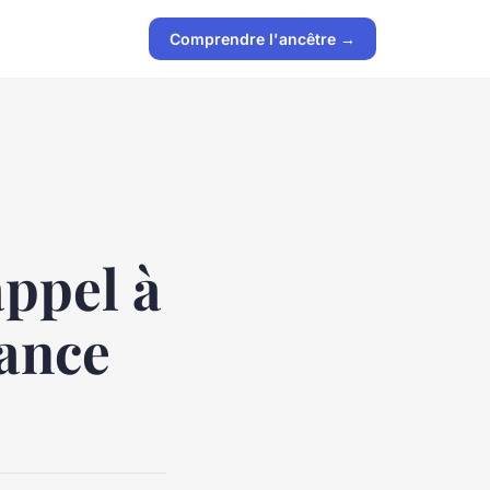
Comprendre l'ancêtre →
appel à
nance