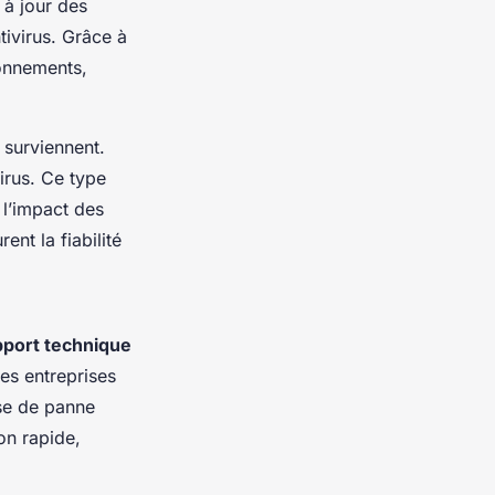
 à jour des
ntivirus. Grâce à
ionnements,
 surviennent.
irus. Ce type
r l’impact des
nt la fiabilité
port technique
es entreprises
sse de panne
ion rapide,