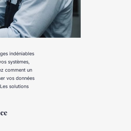
ges indéniables
 vos systèmes,
rez comment un
iser vos données
 Les solutions
nce