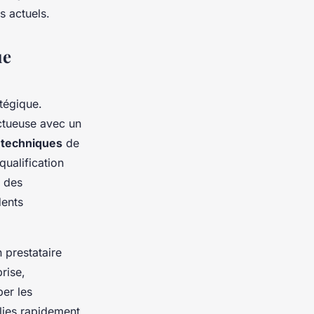
s actuels.
ue
tégique.
uctueuse avec un
 techniques
de
qualification
à des
dents
 prestataire
rise,
er les
lies rapidement.