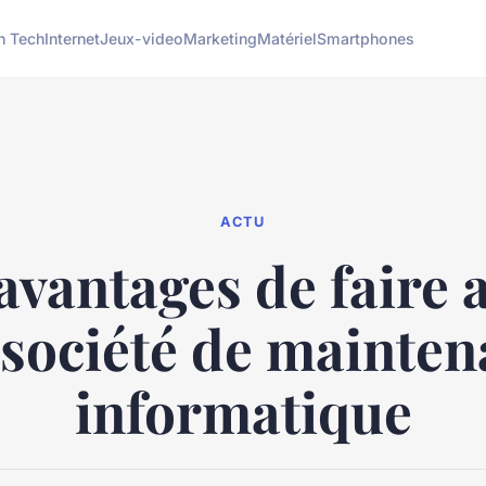
h Tech
Internet
Jeux-video
Marketing
Matériel
Smartphones
ACTU
avantages de faire 
société de mainte
informatique