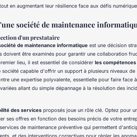
 tout en augmentant leur résilience face aux défis numérique
d'une société de maintenance informatiq
lection d'un prestataire
société de maintenance informatique
est une décision stra
es doivent être examinés pour garantir une collaboration fr
premier lieu, il est essentiel de considérer
les compétences
e société capable d'offrir un support à plusieurs niveaux de 
tre une expertise polyvalente, essentielle pour faire face 
variées allant du simple dépannage à la résolution des inci
bilité des services
proposés joue un rôle clé. Optez pour un
r ses offres en fonction des besoins précis de votre entrep
ervices de maintenance préventive qui permettent d'anticip
nts, et des interventions correctives pour régler les anoma